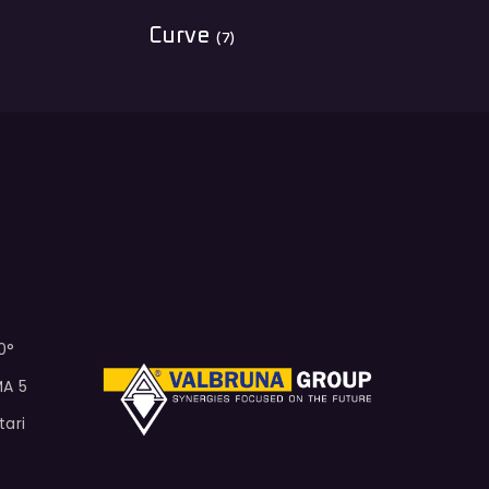
Curve
(7)
0°
MA 5
tari