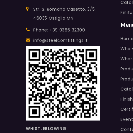
Cata
Str. S. Romano Casetto, 3/5,
Finit
46035 Ostiglia MN
Men
Phone: +39 0386 32300
Hom
info@steelcomfittings.it
Who 
Wher
Produ
Produ
Cata
Finis
Certi
Event
WHISTLEBLOWING
Conta