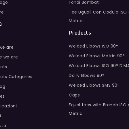
logo
Fondi Bombati
ure
Tee Uguali Con Codulo ISO 
Metrici
ù
Products
e
Welded Elbows ISO 90°
we are
Welded Elbows Metric 90°
e we are
Welded Elbows ISO 90° DIM
cts
Dairy Elbows 90°
cts Categories
Welded Elbows SMS 90°
log
Caps
hes
Equal tees with Branch ISO
ficazioni
Metric
i
tti