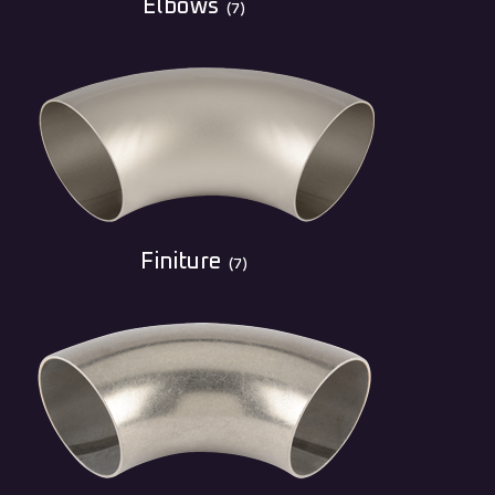
Elbows
(7)
Finiture
(7)