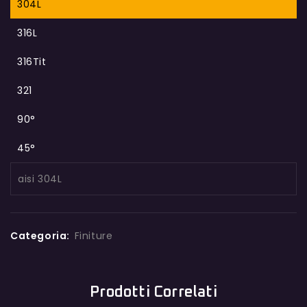
304L
316L
316Tit
321
90°
45°
aisi 304L
Categoria:
Finiture
Prodotti Correlati