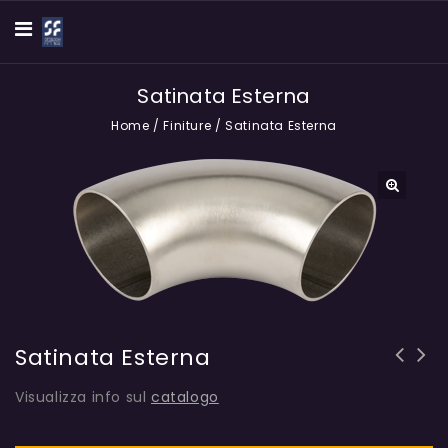
Satinata Esterna
Home
/
Finiture
/
Satinata Esterna
🔍
Satinata Esterna
Mirror polished outside/polished
Visualizza info sul
catalogo
inside elbow