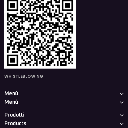
WHISTLEBLOWING
Menù
Menù
Prodotti
Products