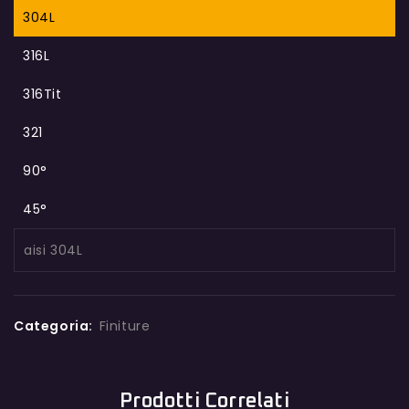
304L
316L
316Tit
321
90°
45°
aisi 304L
Categoria:
Finiture
Prodotti Correlati