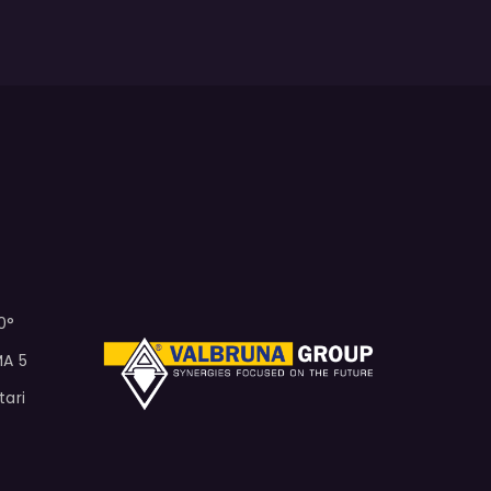
0°
MA 5
tari