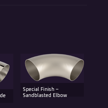
Special Finish –
Polis
Sandblasted Elbow
ide