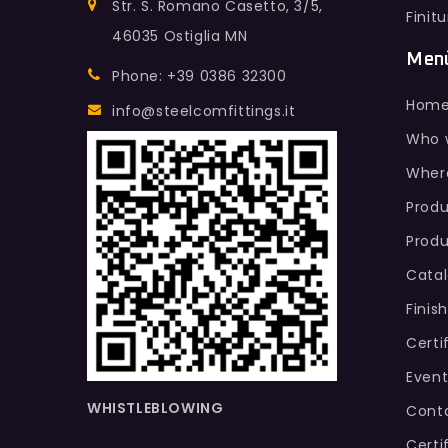
Str. S. Romano Casetto, 3/5,
Finit
46035 Ostiglia MN
Men
Phone: +39 0386 32300
Hom
info@steelcomfittings.it
Who 
Wher
Produ
Produ
Cata
Finis
Certi
Event
WHISTLEBLOWING
Conta
Certi