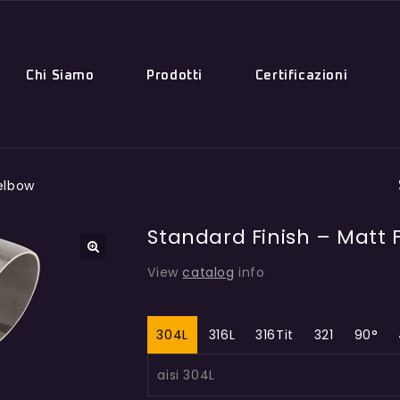
Chi Siamo
Prodotti
Certificazioni
 elbow
Standard Finish – Matt 
🔍
View
catalog
info
304L
316L
316Tit
321
90°
aisi 304L