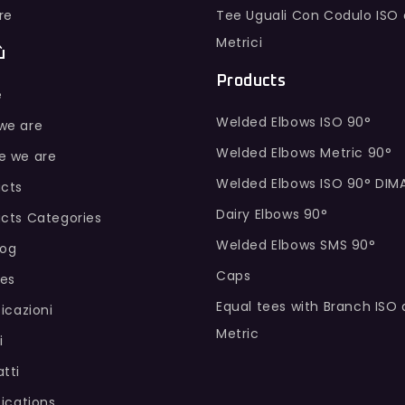
ure
Tee Uguali Con Codulo ISO 
Metrici
ù
Products
e
Welded Elbows ISO 90°
we are
Welded Elbows Metric 90°
e we are
Welded Elbows ISO 90° DIM
cts
Dairy Elbows 90°
cts Categories
Welded Elbows SMS 90°
log
Caps
hes
Equal tees with Branch ISO
ficazioni
Metric
i
tti
fications