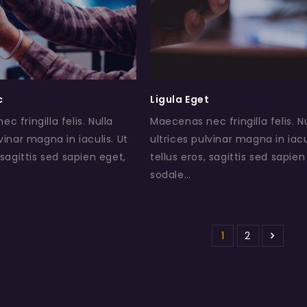
c
Ligula Eget
c fringilla felis. Nulla
Maecenas nec fringilla felis. N
lvinar magna in iaculis. Ut
ultrices pulvinar magna in iacu
 sagittis sed sapien eget,
tellus eros, sagittis sed sapien
sodale…
1
2