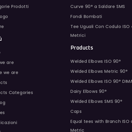
orie Prodotti
Curve 90° a Saldare SMS
logo
Fondi Bombati
ure
Tee Uguali Con Codulo ISO 
Metrici
ù
Products
e
Welded Elbows ISO 90°
we are
Welded Elbows Metric 90°
e we are
Welded Elbows ISO 90° DIM
cts
Dairy Elbows 90°
cts Categories
Welded Elbows SMS 90°
log
Caps
hes
Equal tees with Branch ISO
ficazioni
Metric