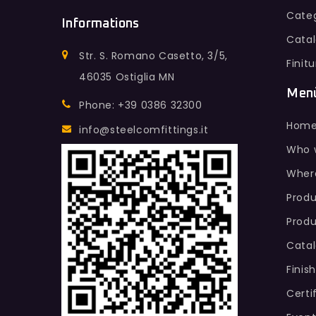
Categ
Informations
Cata
Str. S. Romano Casetto, 3/5,
Finit
46035 Ostiglia MN
Men
Phone: +39 0386 32300
Hom
info@steelcomfittings.it
Who 
Wher
Produ
Produ
Cata
Finis
Certi