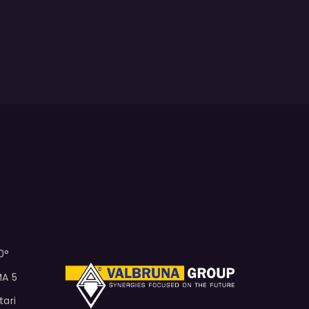
0°
MA 5
tari