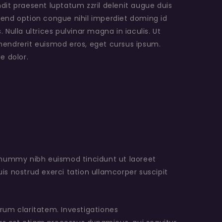
ndit praesent luptatum zzril delenit augue duis
ifend option congue nihil imperdiet doming id
Nulla ultrices pulvinar magna in iaculis. Ut
m hendrerit euismod eros, eget cursus ipsum.
e dolor.
nonummy nibh euismod tincidunt ut laoreet
s nostrud exerci tation ullamcorper suscipit
eorum claritatem. Investigationes