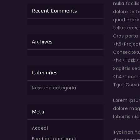
nulla facil
Recent Comments
dolore te f
quod mazim 
tellus eros
Cras porta 
Archives
<h5>Projec
Consectetu
<h4>Task:
Sagittis se
Categories
<h4>Team:
Tget Cursus
Nessuna categoria
Lorem ipsu
dolore magn
Meta
lobortis ni
Accedi
Typi non ha
Feed dei contenuti