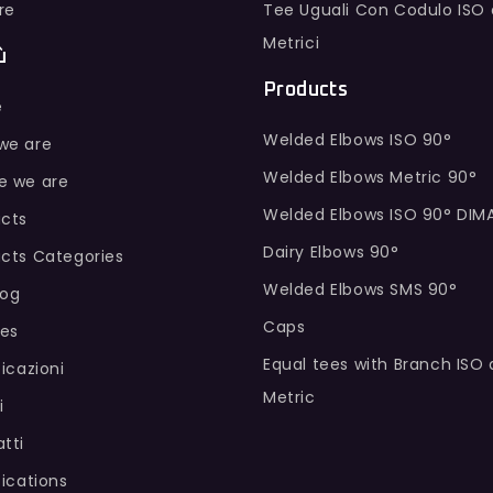
ure
Tee Uguali Con Codulo ISO 
Metrici
ù
Products
e
Welded Elbows ISO 90°
we are
Welded Elbows Metric 90°
e we are
Welded Elbows ISO 90° DIM
cts
Dairy Elbows 90°
cts Categories
Welded Elbows SMS 90°
log
Caps
hes
Equal tees with Branch ISO
ficazioni
Metric
i
tti
fications