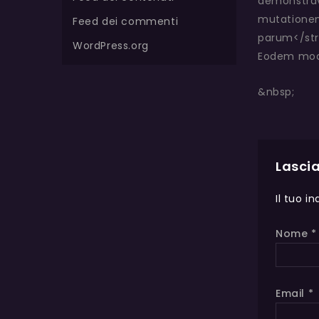
demonstrave
mutationem
Feed dei commenti
parum</str
WordPress.org
Eodem modo 
&nbsp;
Lasci
Il tuo i
Nome
*
Email
*