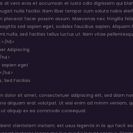
isis at vero eros et accumsan et iusto odio dignissim qui bla
eugait nulla facilisi. Nam liber tempor cum soluta nobis ele
placerat facer possim assum. Maecenas nec fringilla felis. 
, sagittis sed sapien eget, sodales faucibus sapien. Aliqua
mi nulla, sed facilisis tellus luctus ut. Nam vitae pellentesqu
t:</h5>
er Adipiscing
</h4>
d sapien eget
</h4>
, Sed Facilisis
m dolor sit amet, consectetuer adipiscing elit, sed diam 
a aliquam erat volutpat. Ut wisi enim ad minim veniam, qui
sl ut aliquip ex ea commodo consequat.
bent claritatem insitam; est usus legentis in iis qui facit 