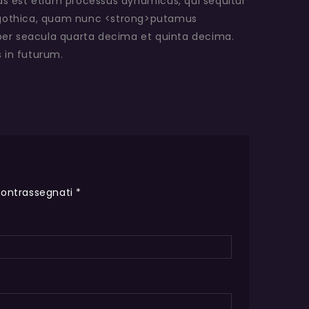
tas est etiam processus dynamicus, qui sequitur
 gothica, quam nunc <strong>putamus
per seacula quarta decima et quinta decima.
 in futurum.
contrassegnati
*