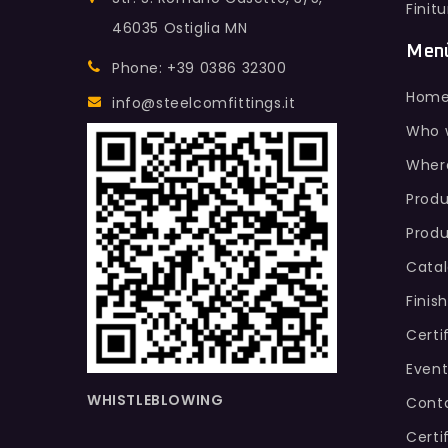
Finit
46035 Ostiglia MN
Men
Phone: +39 0386 32300
Hom
info@steelcomfittings.it
Who 
Wher
Produ
Produ
Cata
Finis
Certi
Event
WHISTLEBLOWING
Conta
Certi