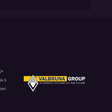
0°
MA 5
tari