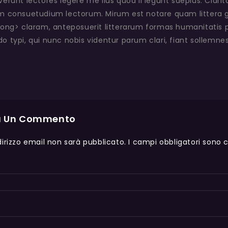
runt lectores legere me lius quod ii legunt saepius. Clari
 consuetudium lectorum. Mirum est notare quam littera
ong> claram, anteposuerit litterarum formas humanitatis 
typi, qui nunc nobis videntur parum clari, fiant sollemnes
a Un Commento
ndirizzo email non sarà pubblicato.
I campi obbligatori sono 