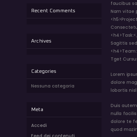
faucibus sa
Recent Comments
Nam vitae p
<h5>Projec
Consectetu
<h4>Task:
Archives
Sagittis se
<h4>Team:
Tget Cursus
Categories
Lorem ipsu
dolore magn
Nessuna categoria
lobortis ni
Duis autem 
Meta
nulla facil
dolore te f
Accedi
quod mazim
Feed dei contenuti