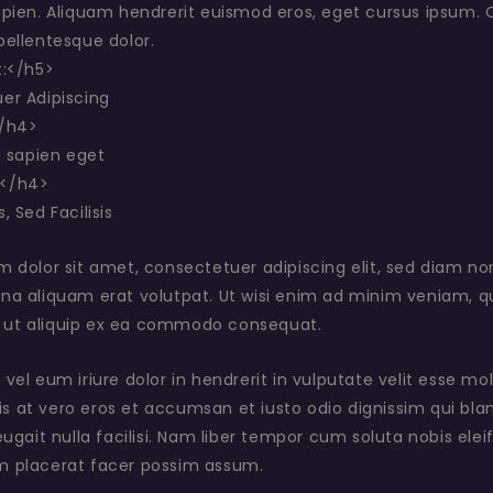
pien. Aliquam hendrerit euismod eros, eget cursus ipsum. Cras
ellentesque dolor.
t:</h5>
er Adipiscing
</h4>
d sapien eget
</h4>
, Sed Facilisis
m dolor sit amet, consectetuer adipiscing elit, sed diam 
a aliquam erat volutpat. Ut wisi enim ad minim veniam, qui
sl ut aliquip ex ea commodo consequat.
vel eum iriure dolor in hendrerit in vulputate velit esse mo
isis at vero eros et accumsan et iusto odio dignissim qui bla
eugait nulla facilisi. Nam liber tempor cum soluta nobis ele
 placerat facer possim assum.