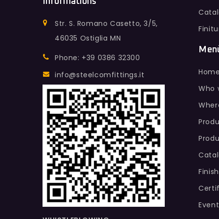
Informations
Cata
Str. S. Romano Casetto, 3/5,
Finit
46035 Ostiglia MN
Men
Phone: +39 0386 32300
Hom
info@steelcomfittings.it
Who 
Wher
Produ
Produ
Cata
Finis
Certi
Event