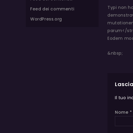
Typi non ha
Feed dei commenti
demonstrave
WordPress.org
mutationem
parum</str
Eodem modo 
&nbsp;
Lasci
Il tuo i
Nome
*