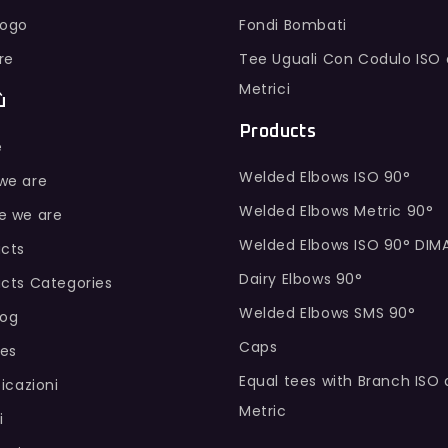
logo
Fondi Bombati
ure
Tee Uguali Con Codulo ISO 
Metrici
ù
Products
e
Welded Elbows ISO 90°
we are
Welded Elbows Metric 90°
e we are
Welded Elbows ISO 90° DIM
cts
Dairy Elbows 90°
cts Categories
Welded Elbows SMS 90°
log
Caps
hes
Equal tees with Branch ISO
ficazioni
Metric
i