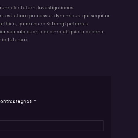
eorum claritatem. Investigationes
tas est etiam processus dynamicus, qui sequitur
 gothica, quam nunc <strong>putamus
per seacula quarta decima et quinta decima.
 in futurum.
contrassegnati
*