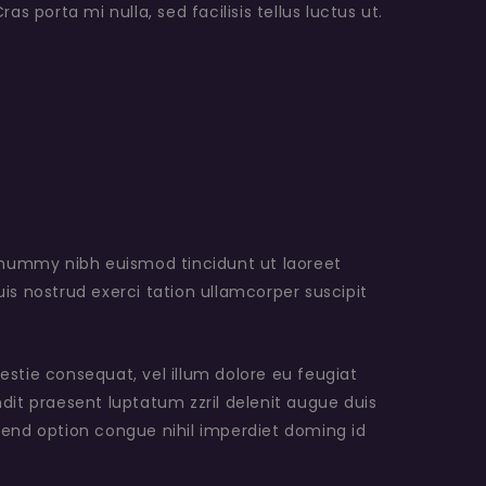
 porta mi nulla, sed facilisis tellus luctus ut.
nonummy nibh euismod tincidunt ut laoreet
s nostrud exerci tation ullamcorper suscipit
lestie consequat, vel illum dolore eu feugiat
ndit praesent luptatum zzril delenit augue duis
ifend option congue nihil imperdiet doming id