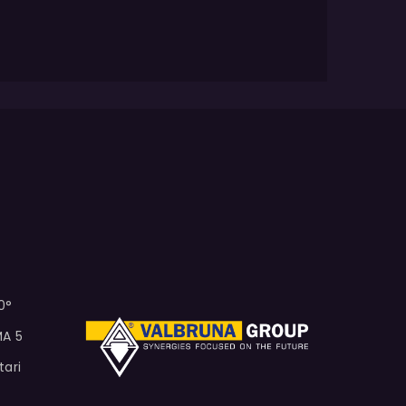
0°
MA 5
tari