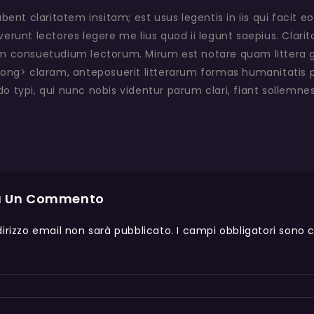
bent claritatem insitam; est usus legentis in iis qui facit 
runt lectores legere me lius quod ii legunt saepius. Clari
 consuetudium lectorum. Mirum est notare quam littera
ong> claram, anteposuerit litterarum formas humanitatis 
typi, qui nunc nobis videntur parum clari, fiant sollemnes
a Un Commento
ndirizzo email non sarà pubblicato.
I campi obbligatori sono 