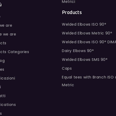
Metrici
ù
Products
e
Welded Elbows ISO 90°
we are
Welded Elbows Metric 90°
e we are
Welded Elbows ISO 90° DIM
cts
Dairy Elbows 90°
cts Categories
Welded Elbows SMS 90°
log
Caps
hes
Equal tees with Branch ISO
ficazioni
Metric
i
tti
fications
s