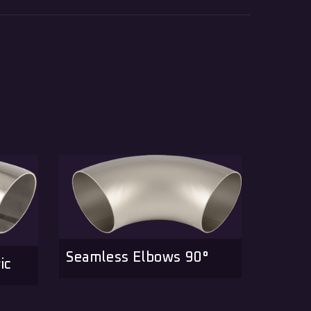
Seamless Elbows 90°
ic
Dairy