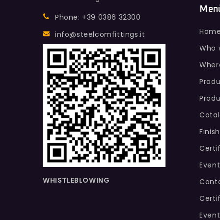
Men
Phone: +39 0386 32300
Hom
info@steelcomfittings.it
Who 
Wher
Produ
Produ
Cata
Finis
Certi
Event
WHISTLEBLOWING
Conta
Certi
Event