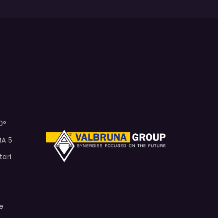
0°
MA 5
tari
e