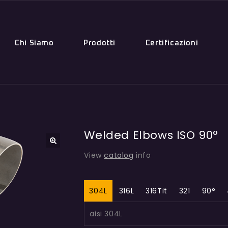
Chi Siamo
Prodotti
Certificazioni
Welded Elbows ISO 90°
🔍
View
catalog
info
304L
316L
316Tit
321
90°
aisi 304L