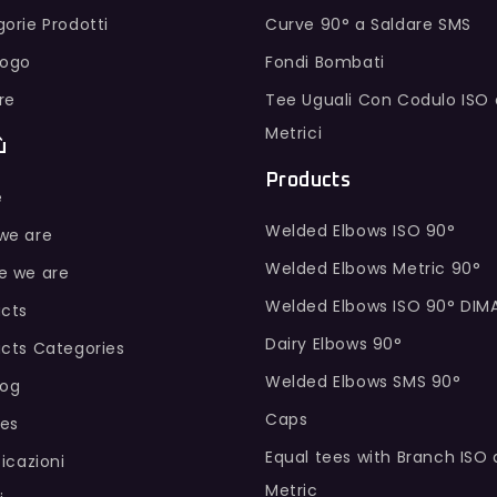
orie Prodotti
Curve 90° a Saldare SMS
logo
Fondi Bombati
ure
Tee Uguali Con Codulo ISO 
Metrici
ù
Products
e
Welded Elbows ISO 90°
we are
Welded Elbows Metric 90°
e we are
Welded Elbows ISO 90° DIM
cts
Dairy Elbows 90°
cts Categories
Welded Elbows SMS 90°
log
Caps
hes
Equal tees with Branch ISO
ficazioni
Metric