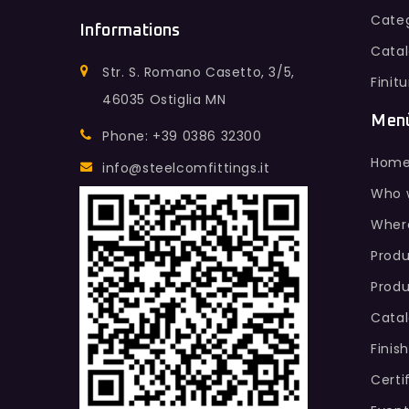
Categ
Informations
Cata
Str. S. Romano Casetto, 3/5,
Finit
46035 Ostiglia MN
Men
Phone: +39 0386 32300
Hom
info@steelcomfittings.it
Who 
Wher
Produ
Produ
Cata
Finis
Certi