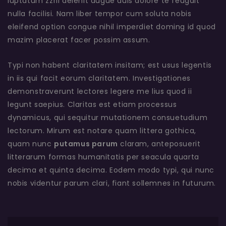
luptatum zzril delenit augue duis dolore te feugait
nulla facilisi. Nam liber tempor cum soluta nobis
eleifend option congue nihil imperdiet doming id quod
mazim placerat facer possim assum.
Typi non habent claritatem insitam; est usus legentis
in iis qui facit eorum claritatem. Investigationes
demonstraverunt lectores legere me lius quod ii
legunt saepius. Claritas est etiam processus
dynamicus, qui sequitur mutationem consuetudium
lectorum. Mirum est notare quam littera gothica,
quam nunc
putamus parum
claram, anteposuerit
litterarum formas humanitatis per seacula quarta
decima et quinta decima. Eodem modo typi, qui nunc
nobis videntur parum clari, fiant sollemnes in futurum.