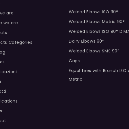
e
Welded Elbows ISO 90°
we are
Welded Elbows Metric 90°
e we are
Welded Elbows ISO 90° DIM
cts
Dairy Elbows 90°
cts Categories
Welded Elbows SMS 90°
log
Caps
hes
Equal tees with Branch ISO
ficazioni
Metric
i
tti
fications
s
act