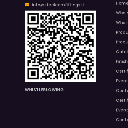
Hom
info@steelcomfittings.it
Who 
Wher
Produ
Produ
Cata
Finis
Certi
Event
WHISTLEBLOWING
Conta
Certi
Event
Cont