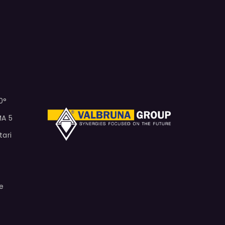
0°
MA 5
tari
e