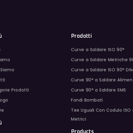
ù
Prodotti
e
Curve a Saldare ISO 90°
Siamo
Curve a Saldare Metriche 9
 Siamo
Curve a Saldare ISO 90° DI
tti
Curve 90° a Saldare Alimen
orie Prodotti
Curve 90° a Saldare SMS
logo
Fondi Bombati
ure
Tee Uguali Con Codulo ISO 
Metrici
ù
Products